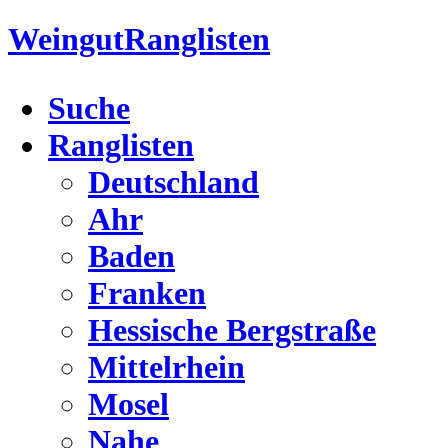
Weingut
Ranglisten
Suche
Ranglisten
Deutschland
Ahr
Baden
Franken
Hessische Bergstraße
Mittelrhein
Mosel
Nahe