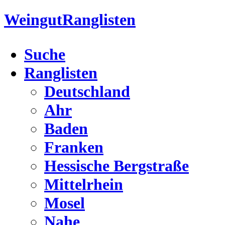
Weingut
Ranglisten
Suche
Ranglisten
Deutschland
Ahr
Baden
Franken
Hessische Bergstraße
Mittelrhein
Mosel
Nahe