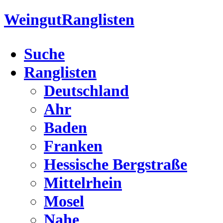
Weingut
Ranglisten
Suche
Ranglisten
Deutschland
Ahr
Baden
Franken
Hessische Bergstraße
Mittelrhein
Mosel
Nahe