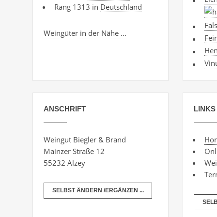
Rang 1313 in
Deutschland
Fal
Weingüter in der Nähe ...
Fei
Hen
Vin
ANSCHRIFT
LINKS
Weingut Biegler & Brand
Ho
Mainzer Straße 12
Onl
55232 Alzey
Wein
Ter
SELBST ÄNDERN /ERGÄNZEN ...
SELB